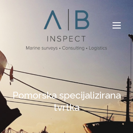
Pomorska specijalizirana
Pregled broda
tvrtka