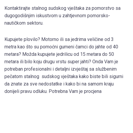
Kontaktirajte stalnog sudskog vještaka za pomorstvo sa
dugogodišnjim iskustvom u zahtjevnom pomorsko-
nautičkom sektoru.
Kupujete plovilo? Motorno ili sa jedrima veličine od 3
metra kao što su pomoćni gumeni čamci do jahte od 40
metara? Možda kupujete jedrilicu od 15 metara do 50
metara ili bilo koju drugu vrstu super jahti? Onda Vam je
potreban profesionalni i detaljni izvještaj sa službenim
pečatom stalnog sudskog vještaka kako biste bili sigurni
da znate za sve nedostatke i kako bi na samom kraju
donijeli pravu odluku. Potrebna Vam je procjena
vrijednosti vašeg plovila? Onda ste na pravoj adresi,
vještak Ante Babarović, vlasnik i direktor tvrtke A.B.
INSPECT d.o.o. iz Splita je spreman odgovoriti na sve
zahtjeve naših starih ali i budućih klijenata. Do sada sam u
svojoj karijeri pomorskog vještaka pregledao oko 1000